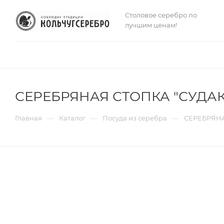
Столовое серебро по
лучшим ценам!
СЕРЕБРЯНАЯ СТОПКА "СУДАК"
—
—
—
Главная
Каталог
Посуда из серебра
СЕРЕБРЯНА