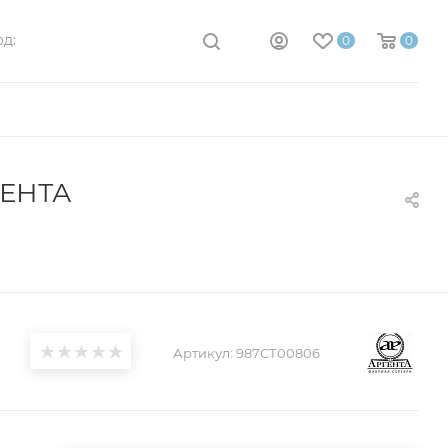
д:
0
0
ГЕНТА
Артикул:
987СТ00806