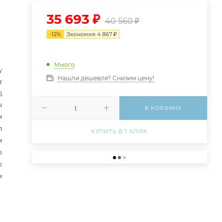
35 693
₽
40 560
₽
-
12
%
Экономия
4 867
₽
Много
у
Нашли дешевле? Снизим цену!
т
5
ы
В КОРЗИНУ
м
л
КУПИТЬ В 1 КЛИК
м
р
р
м