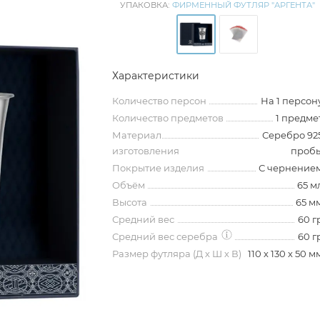
УПАКОВКА:
ФИРМЕННЫЙ ФУТЛЯР "АРГЕНТА"
Характеристики
Количество персон
На 1 персон
Количество предметов
1 предме
Материал
Серебро 92
изготовления
проб
Покрытие изделия
С чернение
Объём
65 м
Высота
65 м
Средний вес
60 г
Средний вес серебра
60 г
Размер футляра (Д х Ш х В)
110 х 130 х 50 м