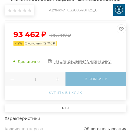
Артикул:
С33685401125_6
93 462
₽
106 207
₽
-
12
%
Экономия
12 745
₽
Нашли дешевле? Снизим цену!
Достаточно
В КОРЗИНУ
КУПИТЬ В 1 КЛИК
Характеристики
Количество персон
Общего пользования