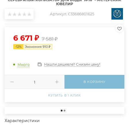
ЮВЕЛИР
Артикул:
С33686801625
6 671
₽
7 581
₽
-
12
%
Экономия
910
₽
Нашли дешевле? Снизим цену!
Много
В КОРЗИНУ
КУПИТЬ В 1 КЛИК
Характеристики