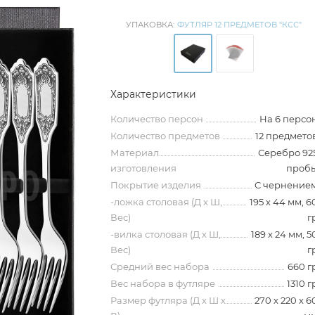
УПАКОВКА:
ФУТЛЯР 12 ПРЕДМЕТОВ "КСС"
Характеристики
Количество персон
На 6 персо
Количество предметов
12 предмето
Материал
Серебро 92
изготовления
проб
Покрытие изделия
С чернение
-ложка столовая (Д х Ш,
195 х 44 мм, 6
Вес)
г
-вилка столовая (Д х Ш,
189 х 24 мм, 5
Вес)
г
Средний вес набора
660 г
Вес набора в футляре
1310 г
Размер футляра (Д х Ш х
270 х 220 х 6