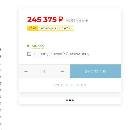
245 375
₽
908 798
₽
-
73
%
Экономия
663 423
₽
Много
н
Нашли дешевле? Снизим цену!
в
5
ы
В КОРЗИНУ
м
0
КУПИТЬ В 1 КЛИК
р
0
р
р
р
0