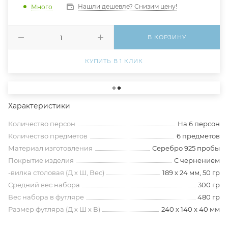
Нашли дешевле? Снизим цену!
Много
В КОРЗИНУ
КУПИТЬ В 1 КЛИК
Характеристики
Количество персон
На 6 персон
Количество предметов
6 предметов
Материал изготовления
Серебро 925 пробы
Покрытие изделия
С чернением
-вилка столовая (Д х Ш, Вес)
189 х 24 мм, 50 гр
Средний вес набора
300 гр
Вес набора в футляре
480 гр
Размер футляра (Д х Ш х В)
240 х 140 х 40 мм