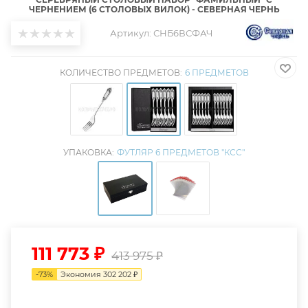
ЧЕРНЕНИЕМ (6 СТОЛОВЫХ ВИЛОК) - СЕВЕРНАЯ ЧЕРНЬ
Артикул:
СНБ6ВСФАЧ
КОЛИЧЕСТВО ПРЕДМЕТОВ:
6 ПРЕДМЕТОВ
УПАКОВКА:
ФУТЛЯР 6 ПРЕДМЕТОВ "КСС"
111 773
₽
413 975
₽
-
73
%
Экономия
302 202
₽