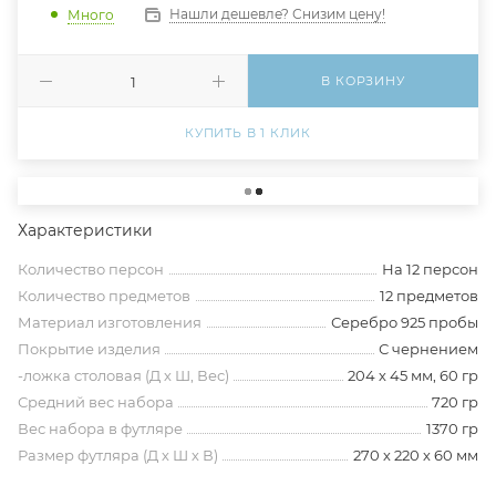
Нашли дешевле? Снизим цену!
Много
В КОРЗИНУ
КУПИТЬ В 1 КЛИК
Характеристики
Количество персон
На 12 персон
Количество предметов
12 предметов
Материал изготовления
Серебро 925 пробы
Покрытие изделия
С чернением
-ложка столовая (Д х Ш, Вес)
204 х 45 мм, 60 гр
Средний вес набора
720 гр
Вес набора в футляре
1370 гр
Размер футляра (Д х Ш х В)
270 х 220 х 60 мм