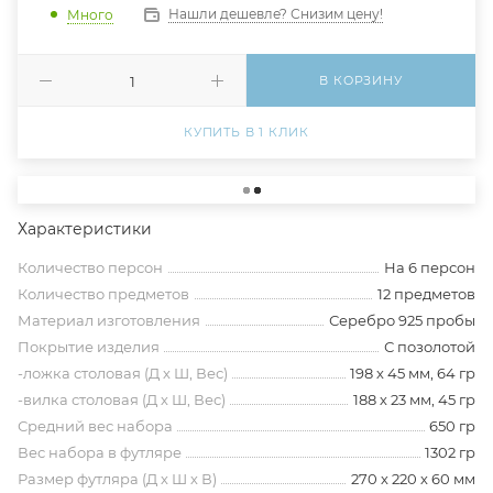
Нашли дешевле? Снизим цену!
Много
В КОРЗИНУ
КУПИТЬ В 1 КЛИК
Характеристики
Количество персон
На 6 персон
Количество предметов
12 предметов
Материал изготовления
Серебро 925 пробы
Покрытие изделия
С позолотой
-ложка столовая (Д х Ш, Вес)
198 х 45 мм, 64 гр
-вилка столовая (Д х Ш, Вес)
188 х 23 мм, 45 гр
Средний вес набора
650 гр
Вес набора в футляре
1302 гр
Размер футляра (Д х Ш х В)
270 х 220 х 60 мм