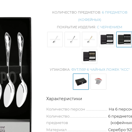
КОЛИЧЕСТВО ПРЕДМЕТОВ:
6 ПРЕДМЕТОВ
(КОФЕЙНЫХ)
ПОКРЫТИЕ ИЗДЕЛИЯ:
С ЧЕРНЕНИЕМ
УПАКОВКА:
ФУТЛЯР 6 ЧАЙНЫХ ЛОЖЕК "КСС"
Характеристики
Количество персон
На 6 персо
Количество
6 предмето
предметов
(кофейных
Материал
Серебро 92