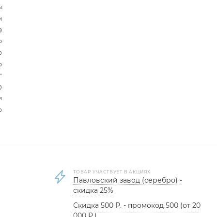
ы
м
9
р
р
р
"
0
м
р
ТОВАР УЧАСТВУЕТ В АКЦИЯХ
Павловский завод (серебро) -
скидка 25%
Скидка 500 Р. - промокод 500 (от 20
000 Р.)