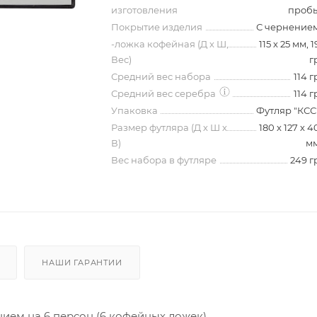
изготовления
проб
Покрытие изделия
С чернение
-ложка кофейная (Д х Ш,
115 х 25 мм, 1
Вес)
г
Средний вес набора
114 г
Средний вес серебра
114 г
Упаковка
Футляр "КСС
Размер футляра (Д х Ш х
180 х 127 х 4
В)
м
Вес набора в футляре
249 г
НАШИ ГАРАНТИИ
ием на 6 персон (6 кофейных ложек)