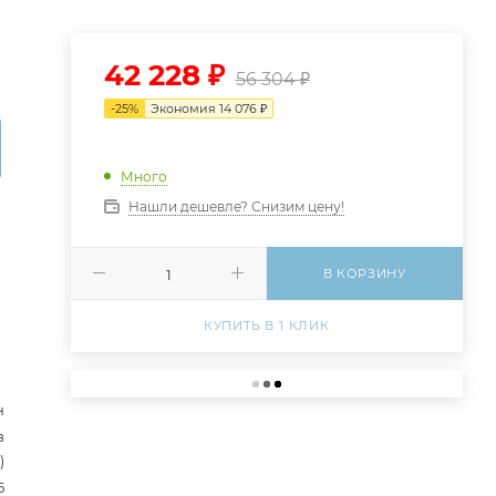
42 228
₽
56 304
₽
-
25
%
Экономия
14 076
₽
Много
Нашли дешевле? Снизим цену!
В КОРЗИНУ
КУПИТЬ В 1 КЛИК
н
в
)
5