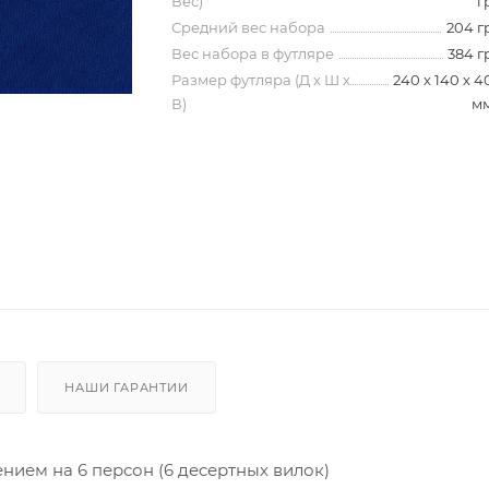
Вес)
г
Средний вес набора
204 г
Вес набора в футляре
384 г
Размер футляра (Д х Ш х
240 х 140 х 4
В)
м
НАШИ ГАРАНТИИ
ием на 6 персон (6 десертных вилок)