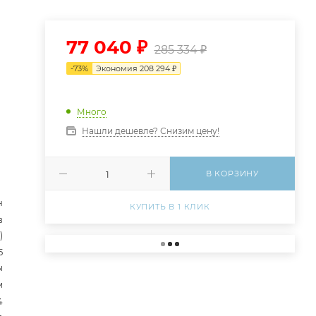
77 040
₽
285 334
₽
-
73
%
Экономия
208 294
₽
Много
Нашли дешевле? Снизим цену!
В КОРЗИНУ
н
КУПИТЬ В 1 КЛИК
в
)
5
ы
м
4