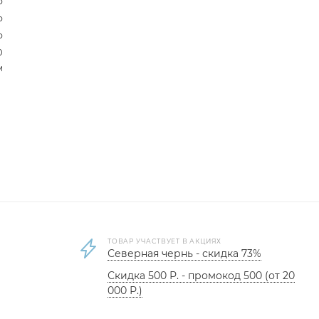
р
р
р
0
м
ТОВАР УЧАСТВУЕТ В АКЦИЯХ
Северная чернь - скидка 73%
Скидка 500 Р. - промокод 500 (от 20
000 Р.)