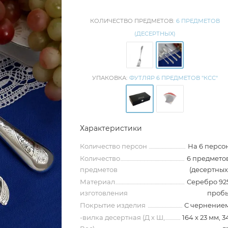
КОЛИЧЕСТВО ПРЕДМЕТОВ:
6 ПРЕДМЕТОВ
(ДЕСЕРТНЫХ)
УПАКОВКА:
ФУТЛЯР 6 ПРЕДМЕТОВ "КСС"
Характеристики
Количество персон
На 6 персо
Количество
6 предмето
предметов
(десертных
Материал
Серебро 92
изготовления
проб
Покрытие изделия
С чернение
-вилка десертная (Д х Ш,
164 х 23 мм, 3