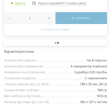
Нашли дешевле? Снизим цену!
Много
В КОРЗИНУ
КУПИТЬ В 1 КЛИК
Характеристики
Количество персон
На 6 персон
Количество предметов
6 предметов (чайных)
Материал изготовления
Серебро 925 пробы
Покрытие изделия
С чернением
-ложка чайная (Д х Ш, Вес)
138 х 32 мм, 28 гр
Средний вес набора
168 гр
Вес набора в футляре
303 гр
Размер футляра (Д х Ш х В)
180 х 127 х 40 мм